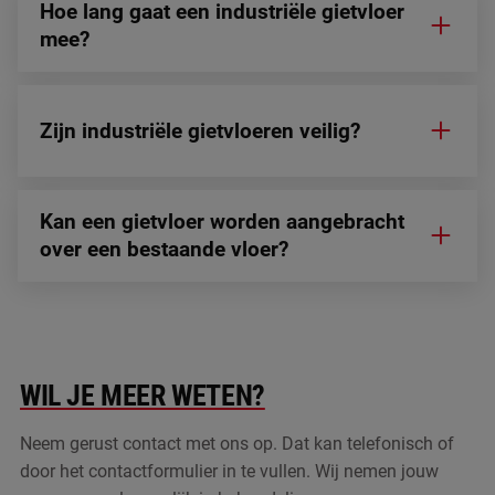
wo
salesiq.zohopublic.eu
Hoe lang gaat een industriële gietvloer
om
Re
mee?
(C
te
He
da
af
fo
Zijn industriële gietvloeren veilig?
ee
wo
do
di
in
ve
Kan een gietvloer worden aangebracht
ve
over een bestaande vloer?
sit
_GRECAPTCHA
5 maanden 4
Go
Google LLC
weken
re
www.google.com
Google Privacy Policy
pl
no
co
(_
wa
WIL JE MEER WETEN?
wo
me
de
Neem gerust contact met ons op. Dat kan telefonisch of
CookieScriptConsent
4 weken 2
De
CookieScript
dagen
wo
www.indufast.nl
door het contactformulier in te vullen. Wij nemen jouw
do