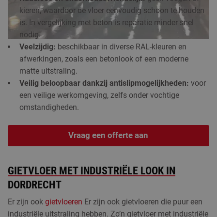
kieren, waardoor de vloer eenvoudig schoon te houden
is. In vergelijking met beton is reparatie minder snel
nodig.
Veelzijdig:
beschikbaar in diverse RAL-kleuren en
afwerkingen, zoals een betonlook of een moderne
matte uitstraling.
Veilig beloopbaar dankzij antislipmogelijkheden:
voor
een veilige werkomgeving, zelfs onder vochtige
omstandigheden.
Vraag een offerte aan
GIETVLOER MET INDUSTRIËLE LOOK IN
DORDRECHT
Er zijn ook
gietvloeren
Er zijn ook gietvloeren die puur een
industriële uitstraling hebben. Zo’n gietvloer met industriële