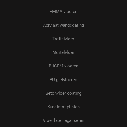
ANONCHK
9 minuten 56
Deze cookie verza
Microsoft
seconden
informatie over h
Corporation
de eindgebruiker 
.c.clarity.ms
PMMA vloeren
website gebruikt 
over eventuele
advertenties die 
eindgebruiker
Acrylaat wandcoating
mogelijk heeft ge
voordat hij de
genoemde websit
Troffelvloer
bezocht.
_gcl_au
2 maanden 4
Deze cookie word
Google LLC
Mortelvloer
weken
ingesteld door
.indufast.nl
Doubleclick en vo
informatie uit ove
hoe de eindgebru
PUCEM vloeren
de website gebrui
en over eventuele
advertenties die 
PU gietvloeren
eindgebruiker hee
gezien voordat hij
genoemde websit
bezocht.
Betonvloer coating
gclid
4 weken 2
Deze cookie word
Google
dagen
door Google gebr
www.indufast.nl
Kunststof plinten
om een unieke
identificatiecode 
de sessie van elke
gebruiker te volg
Vloer laten egaliseren
op te slaan, vaak