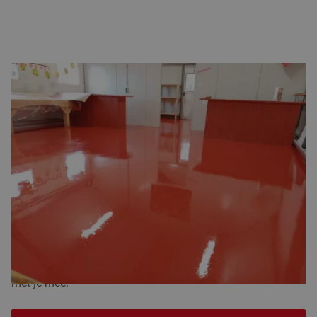
KLEURKEUZES VOOR DORDRECHT EN
OMGEVING
Door te kiezen voor neutrale kleuren zoals grijs of antraciet
– oftewel een betonlook – creëer je een moderne en
professionele uitstraling die perfect aansluit bij huidige
interieurtrends.
Daarnaast leveren wij iedere gietvloer, met of zonder
industriële look, in vrijwel alle RAL-kleuren. Bij Indufast is
maatwerk vanzelfsprekend. Neem contact met ons op, dan
bespreken we samen de mogelijkheden. We denken graag
met je mee.