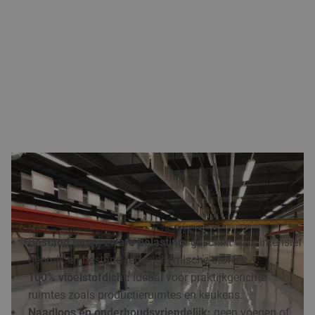
WAAROM KIES JE VOOR EEN INDUSTRIËLE
GIETVLOER IN DORDRECHT?
Industriële gietvloeren
bieden talloze voordelen. Ze zijn:
Bestand tegen zware belasting:
geschikt voor intensief
gebruik en bestand tegen chemische stoffen.
100% vloeistofdicht:
ideaal voor praktijkgerichte
ruimtes zoals productieruimtes en keukens.
Naadloos en onderhoudsvriendelijk:
geen voegen of