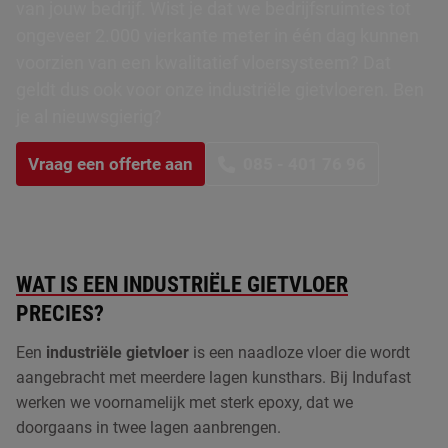
van jouw bedrijf. Wist je dat we bedrijfsruimtes tot
ongeveer 2.000 vierkante meter in één dag kunnen
PUCEM vloeren
voorzien van een kwalitatief vloersysteem? Dat
PU gietvloeren
geldt dus ook voor onze industriële gietvloeren. Ben
je al nieuwsgierig?
Betonvloer coating
Vraag een offerte aan
085 - 401 76 96
Kunststof plinten
Vloer laten egaliseren
ESD vloeren
WAT IS EEN INDUSTRIËLE GIETVLOER
PRECIES?
Een
industriële gietvloer
is een naadloze vloer die wordt
aangebracht met meerdere lagen kunsthars. Bij Indufast
werken we voornamelijk met sterk epoxy, dat we
doorgaans in twee lagen aanbrengen.