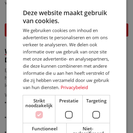
vrijblijvende prijsindicatie aanvragen.
Deze website maakt gebruik
van cookies.
Vraag een offerte aan
We gebruiken cookies om inhoud en
advertenties te personaliseren en om ons
verkeer te analyseren. We delen ook
WAAROM KIEZEN VOOR INDUFAST IN
informatie over uw gebruik van onze site
met onze advertentie- en analysepartners,
DORDRECHT?
die deze kunnen combineren met andere
Bij Indufast combineren we meer dan 30 jaar ervaring met
informatie die u aan hen heeft verstrekt of
hoogwaardige materialen om industriële gietvloeren te
die zij hebben verzameld door uw gebruik
leveren die voldoen aan de strengste eisen.
van hun diensten.
Privacybeleid
Wat ons onderscheidt:
Strikt
Prestatie
Targeting
We richten ons volledig op zakelijke klanten in diverse
noodzakelijk
sectoren.
Iedere gietvloer wordt aangepast aan jouw wensen en
gebruiksomstandigheden.
Functioneel
Niet-
Onze specialisten werken snel en efficiënt, met