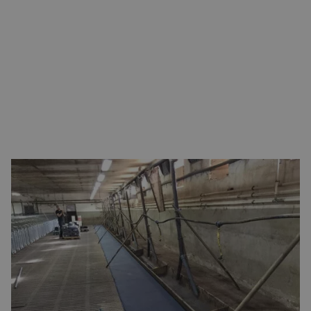
VARKENSHOUDERIJ: BRENG EEN
COATINGVLOER AAN
Enthousiast over een coatingvloer voor jouw bedrijf en
benieuwd wat daar in de praktijk bij komt kijken? Onze
specialisten leggen je graag uit hoe we te werk gaan en
hoe we ervoor zorgen dat je zo min mogelijk hinder ervaart.
Als marktleider in de Benelux beschikken we over