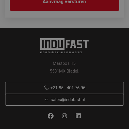
Mastbos 15,
5531MX Bladel,
+31 85 - 401 76 96
sales@indufast.nl