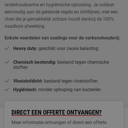
onderhoudsarme en hygiënische oplossing. Je voldoet
PUCEM vloeren
eenvoudig aan de geldende regels en richtlijnen, met een
vloer die je gemakkelijk schoon houdt dankzij de 100%
PU gietvloeren
naadloze afwerking.
Betonvloer coating
Enkele voordelen van coatings voor de varkenshouderij:
Kunststof plinten
Heavy duty:
geschikt voor zware belasting
Vloer laten egaliseren
Chemisch bestendig:
bestand tegen chemische
stoffen
ESD vloeren
Vloeistofdicht:
bestand tegen vloeistoffen
Hygiënisch:
minder ophoping van bacteriën
DIRECT EEN OFFERTE ONTVANGEN?
Meer informatie ontvangen of direct een offerte