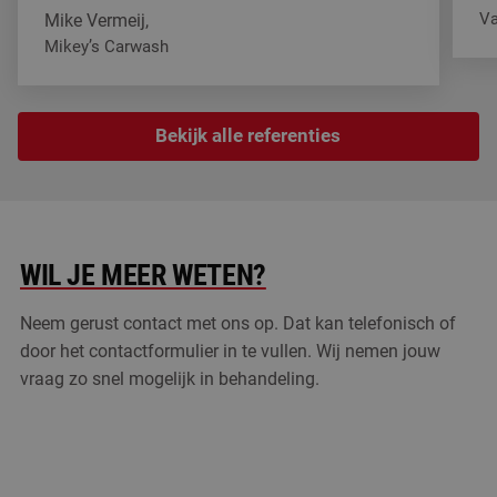
V
Mike Vermeij,
He
Mikey’s Carwash
We wassen er nu al 3 jaar op, we kunnen het makkelijk schoo
Bekijk alle referenties
WIL JE MEER WETEN?
Neem gerust contact met ons op. Dat kan telefonisch of
door het contactformulier in te vullen. Wij nemen jouw
vraag zo snel mogelijk in behandeling.