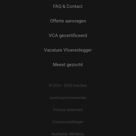
FAQ & Contact
Offerte aanvragen
_GRECAPTCHA
5 maanden 4
Google LLC
weken
www.google.com
VCA gecertificeerd
Vacature Vloerenlegger
CookieScriptConsent
4 weken 2
CookieScript
dagen
www.indufast.nl
Meest gezocht
PHPSESSID
Sessie
PHP.net
www.indufast.nl
© 2024 - 2026 Indufast
Leveringsvoorwaarden
Privacy statement
Cookie-instellingen
LS_CSRF_TOKEN
Sessie
Zoho Corporation
salesiq.zoho.eu
Realisatie: RB-Media