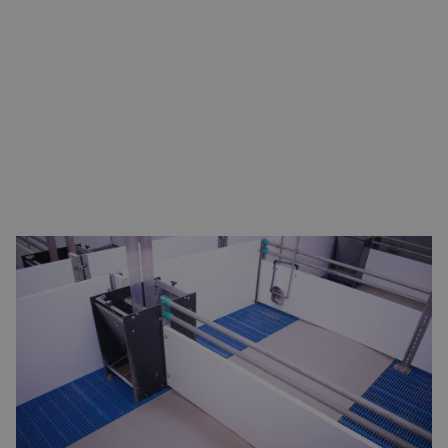
VOORDELEN VAN COATINGS VOOR DE
VARKENSHOUDERIJ
Een belangrijk voordeel van het coaten van jouw
varkenshouderij is de hoge chemische belastbaarheid.
Deze eigenschap zorgt ervoor dat je jarenlang plezier hebt
van je vloeren. Beton is namelijk niet chemisch bestendig
en wordt na verloop van tijd aangetast. Door het