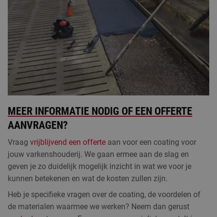
professionele machines en weten we uit ervaring hoe we
zo efficiënt mogelijk voor je aan de slag kunnen gaan.
Tip:
je kunt kiezen voor een vloeistofdichte coatingvloer.
Daarnaast kunnen we ook een coating aanbrengen op de
wanden en zelfs de plinten meecoaten. Zo ontstaat een
volledig naadloos geheel, waardoor vuil zich nergens kan
ophopen of verschuilen.
MEER INFORMATIE NODIG OF EEN OFFERTE
AANVRAGEN?
Vraag
vrijblijvend een offerte
aan voor een coating voor
jouw varkenshouderij. We gaan ermee aan de slag en
geven je zo duidelijk mogelijk inzicht in wat we voor je
kunnen betekenen en wat de kosten zullen zijn.
Heb je specifieke vragen over de coating, de voordelen of
de materialen waarmee we werken? Neem dan gerust