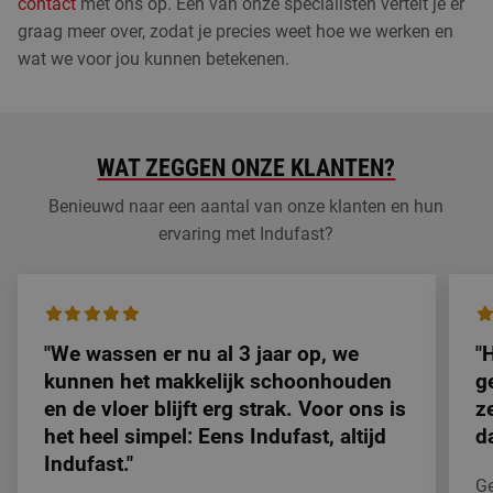
contact
met ons op. Een van onze specialisten vertelt je er
graag meer over, zodat je precies weet hoe we werken en
wat we voor jou kunnen betekenen.
WAT ZEGGEN ONZE KLANTEN?
Benieuwd naar een aantal van onze klanten en hun
ervaring met Indufast?
"We wassen er nu al 3 jaar op, we
"
kunnen het makkelijk schoonhouden
g
en de vloer blijft erg strak. Voor ons is
z
het heel simpel: Eens Indufast, altijd
d
Indufast."
Ge