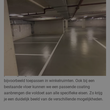
VLOEISTOFDICHTE GIETVLOER
In de parkeergarage brengen we een hoogwaardige,
vloeistofdichte
coatingvloer
aan. Deze afwerking voorkomt
dat schadelijke stoffen in de bodem terechtkomen en
maakt de vloer eenvoudig schoon te houden. Daarnaast
voldoe je met een
vloeistofdichte
vloer aan de geldende
wet- en regelgeving.
Wil je meer weten over een
epoxycoating
, een
troffelvloer
of de geschikte toepassingen daarvan? We
vertellen je graag meer over onze oplossingen voor
parkeergarages, maar ook over de vloeren die we
bijvoorbeeld toepassen in winkelruimten. Ook bij een
bestaande vloer kunnen we een passende coating
aanbrengen die voldoet aan alle specifieke eisen. Zo krijg
je een duidelijk beeld van de verschillende mogelijkheden.