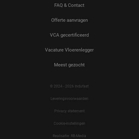
FAQ & Contact
Offerte aanvragen
_GRECAPTCHA
5 maanden 4
Google LLC
weken
www.google.com
VCA gecertificeerd
Vacature Vloerenlegger
CookieScriptConsent
4 weken 2
CookieScript
dagen
www.indufast.nl
Meest gezocht
PHPSESSID
Sessie
PHP.net
www.indufast.nl
© 2024 - 2026 Indufast
Leveringsvoorwaarden
Privacy statement
Cookie-instellingen
LS_CSRF_TOKEN
Sessie
Zoho Corporation
salesiq.zoho.eu
Realisatie: RB-Media