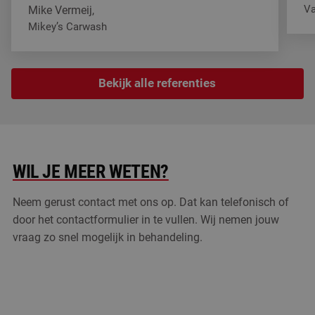
V
Mike Vermeij,
He
Mikey’s Carwash
We wassen er nu al 3 jaar op, we kunnen het makkelijk schoo
Bekijk alle referenties
WIL JE MEER WETEN?
Neem gerust contact met ons op. Dat kan telefonisch of
door het contactformulier in te vullen. Wij nemen jouw
vraag zo snel mogelijk in behandeling.