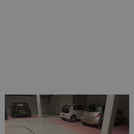
PARKEERGARAGE COATING LATEN
AANBRENGEN
Wil je in de parkeergarage een coating laten aanbrengen?
Wij gaan daar graag voor je mee aan de slag en vertellen je