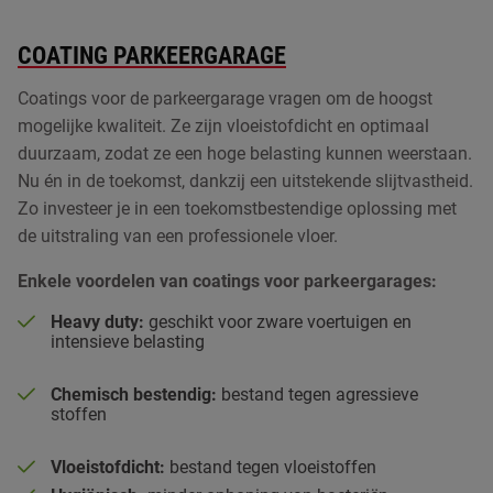
PUCEM vloeren
COATING PARKEERGARAGE
PU gietvloeren
Coatings voor de parkeergarage vragen om de hoogst
mogelijke kwaliteit. Ze zijn vloeistofdicht en optimaal
Betonvloer coating
duurzaam, zodat ze een hoge belasting kunnen weerstaan.
Nu én in de toekomst, dankzij een uitstekende slijtvastheid.
Kunststof plinten
Zo investeer je in een toekomstbestendige oplossing met
Vloer laten egaliseren
de uitstraling van een professionele vloer.
Enkele voordelen van coatings voor parkeergarages:
ESD vloeren
Heavy duty:
geschikt voor zware voertuigen en
intensieve belasting
Chemisch bestendig:
bestand tegen agressieve
stoffen
Vloeistofdicht:
bestand tegen vloeistoffen