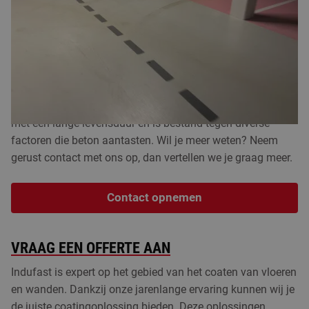
meer over de kleuren en soorten die we kunnen realiseren.
Uiteraard met alle belangrijke eigenschappen en, indien
gewenst, al binnen één dag aangebracht. Zo kun je de
vloer direct weer belasten en blijft de onderbreking tot een
minimum beperkt.
De sterke parkeergaragevloercoating zorgt voor een vloer
met een lange levensduur en is bestand tegen diverse
factoren die beton aantasten. Wil je meer weten? Neem
gerust contact met ons op, dan vertellen we je graag meer.
Contact opnemen
VRAAG EEN OFFERTE AAN
Indufast is expert op het gebied van het coaten van vloeren
en wanden. Dankzij onze jarenlange ervaring kunnen wij je
de juiste coatingoplossing bieden. Deze oplossingen