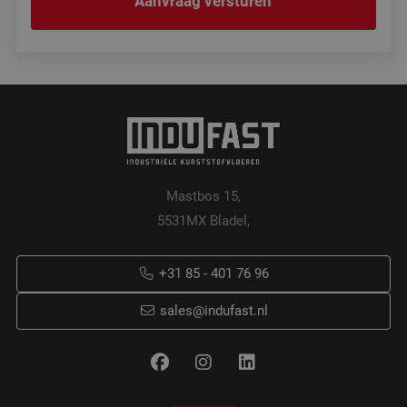
Mastbos 15,
5531MX Bladel,
+31 85 - 401 76 96
sales@indufast.nl