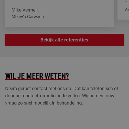
Ge
V
Mike Vermeij,
He
Mikey’s Carwash
We wassen er nu al 3 jaar op, we kunnen het makkelijk schoo
Bekijk alle referenties
WIL JE MEER WETEN?
Neem gerust contact met ons op. Dat kan telefonisch of
door het contactformulier in te vullen. Wij nemen jouw
vraag zo snel mogelijk in behandeling.