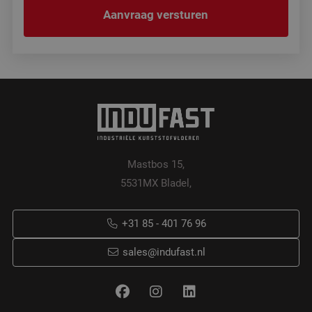
Mastbos 15,
5531MX Bladel,
+31 85 - 401 76 96
sales@indufast.nl