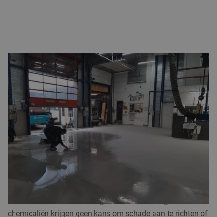
WERKPLAATSVLOER COATING
Naast de eerder genoemde kunststofvloeren, die we laag
voor laag opbouwen, kun je er ook voor kiezen om je
werkplaats of garage te voorzien van uitsluitend een
toplaag. Hiermee geef je de bestaande vloer extra
duurzame bescherming. In dat geval kies je voor het
coaten van je werkplaatsvloer
. In veel situaties passen we
een epoxyhars of epoxycoating toe om de bestaande vloer
strak en functioneel af te werken.
Een nieuwe
coating
verhoogt de slijtvastheid aanzienlijk.
De vloer is beter bestand tegen zware belasting en
chemicaliën krijgen geen kans om schade aan te richten of