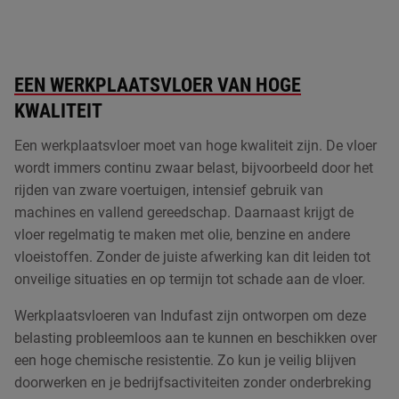
PUCEM vloeren
PU gietvloeren
EEN WERKPLAATSVLOER VAN HOGE
KWALITEIT
Betonvloer coating
Een werkplaatsvloer moet van hoge kwaliteit zijn. De vloer
Kunststof plinten
wordt immers continu zwaar belast, bijvoorbeeld door het
Vloer laten egaliseren
rijden van zware voertuigen, intensief gebruik van
machines en vallend gereedschap. Daarnaast krijgt de
ESD vloeren
vloer regelmatig te maken met olie, benzine en andere
vloeistoffen. Zonder de juiste afwerking kan dit leiden tot
onveilige situaties en op termijn tot schade aan de vloer.
Werkplaatsvloeren van
Indufast
zijn ontworpen om deze
belasting probleemloos aan te kunnen en beschikken over
een hoge chemische resistentie. Zo kun je veilig blijven
doorwerken en je bedrijfsactiviteiten zonder onderbreking