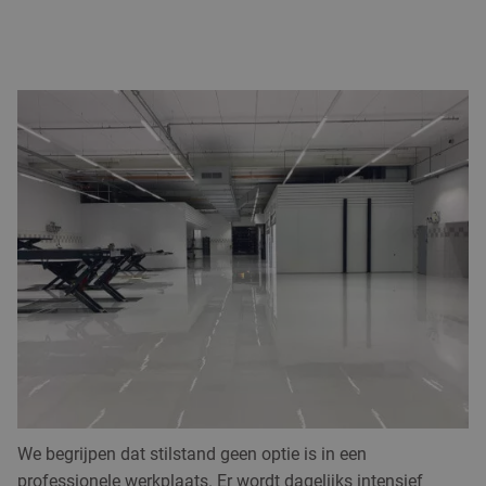
WERKPLAATSVLOEREN: UITSTRALING
DANKZIJ ONZE ERVARING
Voor een ideale werkplaatsvloer heb je de keuze uit
verschillende kunststofvloeren, zoals een
epoxyvloer
,
troffelvloer
of (epoxy)
gietvloer
. Welke vloer het beste past
bij jouw bedrijf bepaal je op basis van de gewenste
uitstraling, samenstelling en de eigenschappen waaraan
de vloer moet voldoen. Wij denken hierin actief met je mee.
Alle vloersystemen hebben een moderne en professionele
uitstraling en zijn verkrijgbaar in diverse kleuren, met
optioneel een antislipafwerking in verschillende gradaties.
We begrijpen dat stilstand geen optie is in een
professionele werkplaats. Er wordt dagelijks intensief