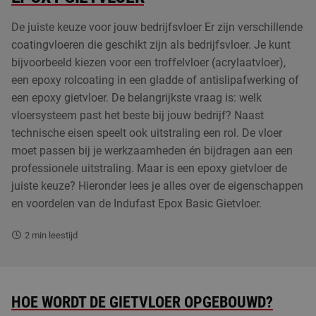
PUCEM vloeren
De juiste keuze voor jouw bedrijfsvloer Er zijn verschillende
coatingvloeren die geschikt zijn als bedrijfsvloer. Je kunt
PU gietvloeren
bijvoorbeeld kiezen voor een troffelvloer (acrylaatvloer),
een epoxy rolcoating in een gladde of antislipafwerking of
Betonvloer coating
een epoxy gietvloer. De belangrijkste vraag is: welk
vloersysteem past het beste bij jouw bedrijf? Naast
Kunststof plinten
technische eisen speelt ook uitstraling een rol. De vloer
Vloer laten egaliseren
moet passen bij je werkzaamheden én bijdragen aan een
professionele uitstraling. Maar is een epoxy gietvloer de
ESD vloeren
juiste keuze? Hieronder lees je alles over de eigenschappen
en voordelen van de Indufast Epox Basic Gietvloer.
2
min leestijd
HOE WORDT DE GIETVLOER OPGEBOUWD?