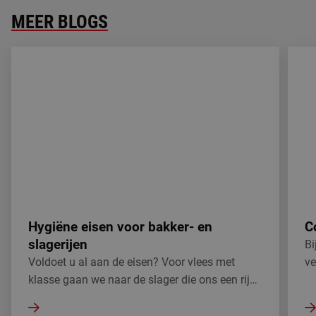
MEER BLOGS
Hygiëne eisen voor bakker- en slagerijen
Coati
Hygiëne eisen voor bakker- en
C
slagerijen
Bi
Voldoet u al aan de eisen? Voor vlees met
ve
klasse gaan we naar de slager die ons een rijk
bi
assortiment aan vleeswaren aanbiedt en voor
bu
alle brood kunsten gaan we langs de bakker
sp