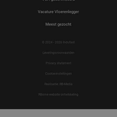
Vacature Vloerenlegger
Meest gezocht
© 2024 - 2026 Indufast
Leveringsvoorwaarden
Privacy statement
Cookie-instellingen
Realisatie: RB-Media
RBorne website ontwikkeling