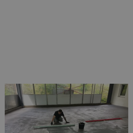
OOK GESCHIKT VOOR JOUW BRANCHE
Indufast levert vloersystemen voor uiteenlopende sectoren,
van industrie en automotive tot voedingsmiddelenbranche
en horeca. Onze systemen worden zowel binnen als buiten
toegepast en zijn volledig vloeistofdicht, slijtvast en