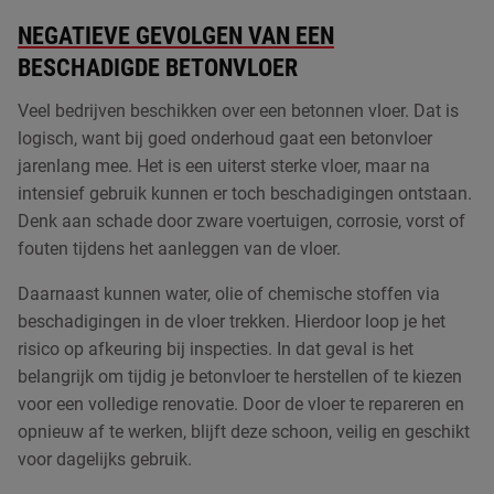
NEGATIEVE GEVOLGEN VAN EEN
PUCEM vloeren
BESCHADIGDE BETONVLOER
PU gietvloeren
Veel bedrijven beschikken over een betonnen vloer. Dat is
Betonvloer coating
logisch, want bij goed onderhoud gaat een betonvloer
jarenlang mee. Het is een uiterst sterke vloer, maar na
Kunststof plinten
intensief gebruik kunnen er toch beschadigingen ontstaan.
Denk aan schade door zware voertuigen, corrosie, vorst of
Vloer laten egaliseren
fouten tijdens het aanleggen van de vloer.
ESD vloeren
Daarnaast kunnen water, olie of chemische stoffen via
beschadigingen in de vloer trekken. Hierdoor loop je het
risico op afkeuring bij inspecties. In dat geval is het
belangrijk om tijdig je betonvloer te herstellen of te kiezen
voor een volledige renovatie. Door de vloer te repareren en
opnieuw af te werken, blijft deze schoon, veilig en geschikt
voor dagelijks gebruik.