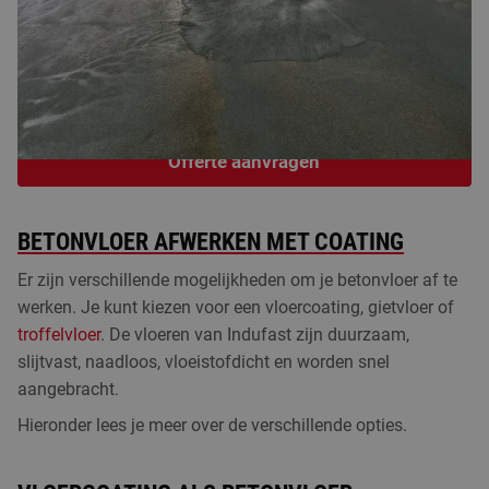
hygiënisch.
Dankzij onze kennis van branchespecifieke regelgeving
kunnen we iedere betonvloer afwerken volgens de
geldende normen.
Offerte aanvragen
BETONVLOER AFWERKEN MET COATING
Er zijn verschillende mogelijkheden om je betonvloer af te
werken. Je kunt kiezen voor een vloercoating, gietvloer of
troffelvloer
. De vloeren van Indufast zijn duurzaam,
slijtvast, naadloos, vloeistofdicht en worden snel
aangebracht.
Hieronder lees je meer over de verschillende opties.