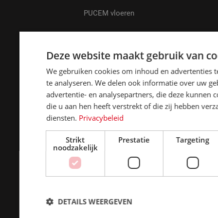
PUCEM vloeren
PU gietvloeren
Deze website maakt gebruik van co
Betonvloer coating
We gebruiken cookies om inhoud en advertenties t
te analyseren. We delen ook informatie over uw ge
Kunststof plinten
advertentie- en analysepartners, die deze kunnen
die u aan hen heeft verstrekt of die zij hebben ve
Vloer laten egaliseren
diensten.
Privacybeleid
TOEPASSINGEN
Strikt
Prestatie
Targeting
noodzakelijk
Agrarisch
Automotive
DETAILS WEERGEVEN
Industrie