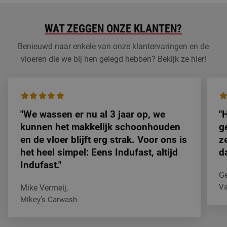
WAT ZEGGEN ONZE KLANTEN?
Benieuwd naar enkele van onze klantervaringen en de
vloeren die we bij hen gelegd hebben? Bekijk ze hier!
"We wassen er nu al 3 jaar op, we
"
kunnen het makkelijk schoonhouden
g
en de vloer blijft erg strak. Voor ons is
z
het heel simpel: Eens Indufast, altijd
d
Indufast."
Ge
V
Mike Vermeij,
He
Mikey’s Carwash
We wassen er nu al 3 jaar op, we kunnen het makkelijk schoo