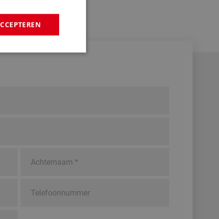
ACCEPTEREN
rd
elding en
e Request Forgery
 ervoor dat
op een website
momenteel is
d van de site.
ijke cookie
evoerd met het oog
ie-Script.com-
oekers te
-Script.com is