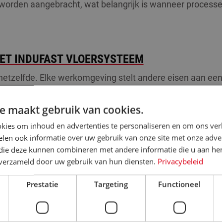
l worden aangebracht, wat belangrijk is wanneer processe
HET INDUFAST VLOERSYSTEEM
 hetzelfde. Elke werkomgeving stelt andere eisen aan een
die afgestemd kunnen worden op jouw situatie.
e maakt gebruik van cookies.
atuurresistentie en de mate van mechanische belasting
s het mogelijk om de vloer uit te voeren met een antislip-
kies om inhoud en advertenties te personaliseren en om ons ver
imaal ondersteunt.
len ook informatie over uw gebruik van onze site met onze adver
 die deze kunnen combineren met andere informatie die u aan hen
t bij jouw farmaceutische omgeving? Neem gerust contac
n verzameld door uw gebruik van hun diensten.
Privacybeleid
Prestatie
Targeting
Functioneel