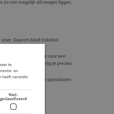
n zo min mogelijk stil mogen liggen.
 vloer. Daarom biedt Indufast
 kan er gekozen worden voor een
 of antikraslaag. Zo krijg je precies
keer te
tentie- en
 heeft verstrekt
t op, dan denken onze specialisten
Niet-
geclassificeerd