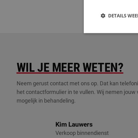
DETAILS WE
S
Strikt noodzakelijke
accountbeheer. De we
WIL JE MEER WETEN?
Naam
LS_CSRF_TOKEN
Neem gerust contact met ons op. Dat kan telefoni
het contactformulier in te vullen. Wij nemen jouw 
mogelijk in behandeling.
_GRECAPTCHA
Kim Lauwers
CookieScriptConse
Verkoop binnendienst