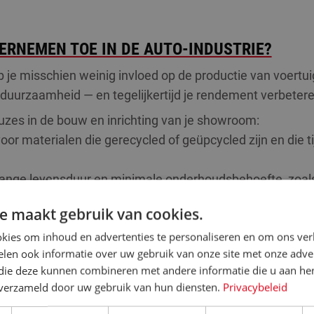
ERNEMEN TOE IN DE AUTO-INDUSTRIE?
je misschien weinig invloed op de productie van voertuig
g duurzaamheid — en tegelijkertijd je rendement verbetere
zes in de bouw en inrichting van je showroom:
oor materialen die gerecycled of geüpcycled zijn en die t
 lange levensduur en minimale onderhoudsbehoefte, zoal
at voorkomt vervanging, afval en extra kosten.
e maakt gebruik van cookies.
dverlichting, goede isolatie en energiezuinige apparatuur.
kies om inhoud en advertenties te personaliseren en om ons ver
zonnepanelen om zelf groene energie op te wekken.
len ook informatie over uw gebruik van onze site met onze adver
 bouwmaterialen en meubels waar mogelijk. Is hergebruik
 die deze kunnen combineren met andere informatie die u aan hen
rijven de materialen vaak nog goed gebruiken.
n verzameld door uw gebruik van hun diensten.
Privacybeleid
wuste keuzes maken. Door elektrische voertuigen en bran