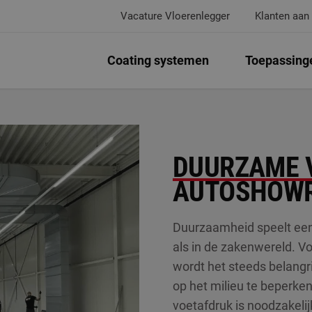
Vacature Vloerenlegger
Klanten aan
Coating systemen
Toepassing
DUURZAME 
AUTOSHOW
Duurzaamheid speelt een s
als in de zakenwereld. Vo
wordt het steeds belang
op het milieu te beperke
voetafdruk is noodzakeli