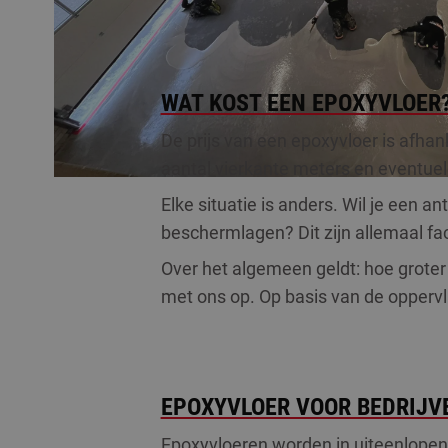
WAT KOST EEN EPOXYVLOER
De prijs van een epoxyvloer is afhank
aantal vierkante meters en eventuel
Elke situatie is anders. Wil je een a
beschermlagen? Dit zijn allemaal fact
Over het algemeen geldt: hoe groter 
met ons op. Op basis van de oppervla
EPOXYVLOER VOOR BEDRIJV
Epoxyvloeren worden in uiteenlopend