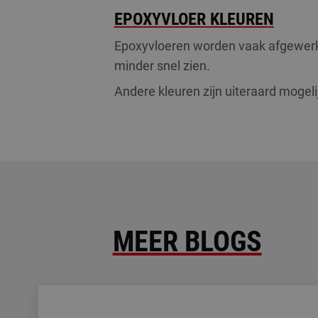
EPOXYVLOER KLEUREN
CookieScriptConse
Epoxyvloeren worden vaak afgewerk
minder snel zien.
PHPSESSID
Andere kleuren zijn uiteraard mogelij
LS_CSRF_TOKEN
MEER BLOGS
Naam
Naam
fp_user_id
Aanbi
Naam
_ga_LK71K1VQGF
Dome
Hygiëne eisen voor bakker- en slagerijen
_fbp
Meta
uesign
Inc.
.induf