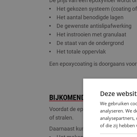
De prijs van een epoxyvloer wordt o
Het gekozen systeem (coating of 
Het aantal benodigde lagen
De gewenste antislipafwerking
Het instrooien met granulaat
De staat van de ondergrond
Het totale oppervlak
Een epoxycoating is doorgaans voord
Deze websit
BIJKOMENDE WERKZAAMHE
We gebruiken coo
Voordat de epoxyvloer wordt aangebr
analyseren. We de
of stralen.
analysepartners,
of die zij hebbe
Daarnaast kunnen er aanvullende we