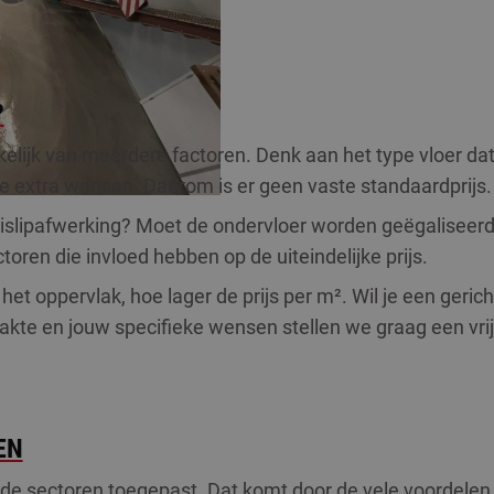
?
elijk van meerdere factoren. Denk aan het type vloer dat j
e extra wensen. Daarom is er geen vaste standaardprijs.
ntislipafwerking? Moet de ondervloer worden geëgaliseerd?
oren die invloed hebben op de uiteindelijke prijs.
het oppervlak, hoe lager de prijs per m². Wil je een geric
kte en jouw specifieke wensen stellen we graag een vrijb
EN
e sectoren toegepast. Dat komt door de vele voordelen di