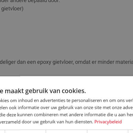
nder andere bepaald door:
gietvloer)
eliger dan een epoxy gietvloer, omdat er minder materia
e maakt gebruik van cookies.
DEN
kies om inhoud en advertenties te personaliseren en om ons ver
acht, moet de ondergrond zorgvuldig worden voorbereid. 
len ook informatie over uw gebruik van onze site met onze adver
 die deze kunnen combineren met andere informatie die u aan hen
n verzameld door uw gebruik van hun diensten.
Privacybeleid
rkzaamheden nodig zijn, zoals: