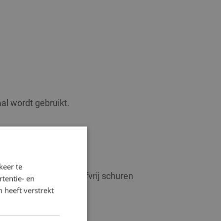
al wordt gebruikt.
keer te
Dit gebeurt door stofvrij schuren
tentie- en
 heeft verstrekt