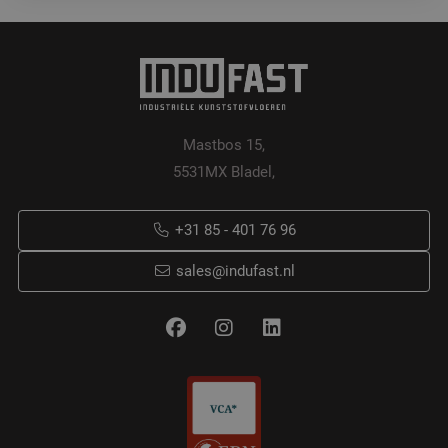
Mastbos 15,
5531MX Bladel,
+31 85 - 401 76 96
sales@indufast.nl