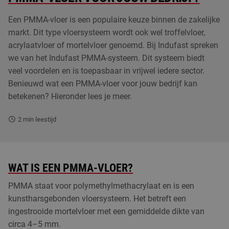
PUCEM vloeren
Een PMMA-vloer is een populaire keuze binnen de zakelijke
markt. Dit type vloersysteem wordt ook wel troffelvloer,
PU gietvloeren
acrylaatvloer of mortelvloer genoemd. Bij Indufast spreken
we van het Indufast PMMA-systeem. Dit systeem biedt
Betonvloer coating
veel voordelen en is toepasbaar in vrijwel iedere sector.
Benieuwd wat een PMMA-vloer voor jouw bedrijf kan
Kunststof plinten
betekenen? Hieronder lees je meer.
Vloer laten egaliseren
2
min leestijd
ESD vloeren
WAT IS EEN PMMA-VLOER?
PMMA staat voor polymethylmethacrylaat en is een
kunstharsgebonden vloersysteem. Het betreft een
ingestrooide mortelvloer met een gemiddelde dikte van
circa 4–5 mm.