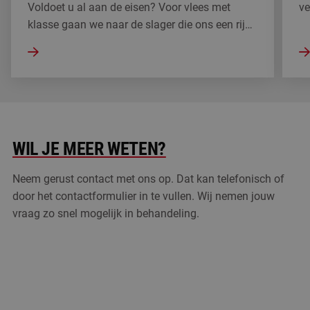
Voldoet u al aan de eisen? Voor vlees met
ve
klasse gaan we naar de slager die ons een rijk
bi
assortiment aan vleeswaren aanbiedt en voor
bu
alle brood kunsten gaan we langs de bakker
sp
om de hoek. In het werkgebied van bakkers en
we
slagers wordt niet altijd zorgvuldig omgegaan
st
met hygiëne, wat essentieel is voor het creëren
zw
van een veilige werkomgeving. Overal waar
wa
WIL JE MEER WETEN?
met eten wordt gewerkt, moet worden voldaan
ad
aan bepaalde hygiëne eisen. Voor zowel de
pa
Neem gerust contact met ons op. Dat kan telefonisch of
klant als u, de bakker of slager, is het
na
door het contactformulier in te vullen. Wij nemen jouw
noodzakelijk dat er een hoog hygiëne niveau is
ui
vraag zo snel mogelijk in behandeling.
op de plekken waar met voedsel wordt gewerkt.
fu
af
ge
zo
sl