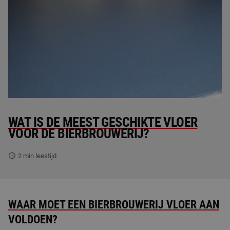
PUCEM vloeren
PU gietvloeren
Betonvloer coating
Kunststof plinten
Vloer laten egaliseren
WAT IS DE MEEST GESCHIKTE VLOER
VOOR DE BIERBROUWERIJ?
ESD vloeren
2
min leestijd
WAAR MOET EEN BIERBROUWERIJ VLOER AAN
VOLDOEN?