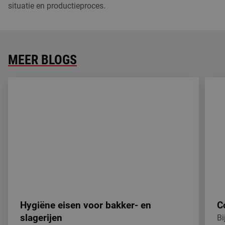
situatie en productieproces.
MEER BLOGS
Hygiëne eisen voor bakker- en slagerijen
Coati
Hygiëne eisen voor bakker- en
C
slagerijen
Bi